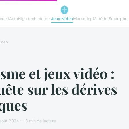
cueil
Actu
High tech
Internet
Jeux-video
Marketing
Matériel
Smartpho
ideo
sme et jeux vidéo :
ête sur les dérives
iques
août 2024 — 3 min de lecture