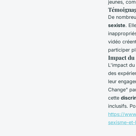
jeunes, com
Témoignag
De nombreus
sexiste
. El
inappropriés
vidéo créen
participer p
Impact du 
L'impact du 
des expérien
leur engage
Change" par
cette
discri
inclusifs. P
https://www
sexisme-et-