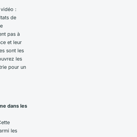
 vidéo :
ltats de
de
ent pas à
ce et leur
es sont les
ouvrez les
trie pour un
me dans les
Cette
armi les