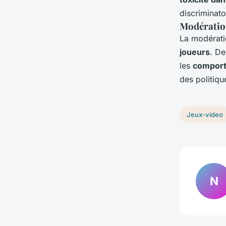
discriminato
Modératio
La modératio
joueurs
. De
les
comport
des politiq
Jeux-video
N