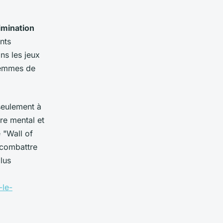
imination
nts
ns les jeux
femmes de
 seulement à
re mental et
 "Wall of
 combattre
lus
-le-