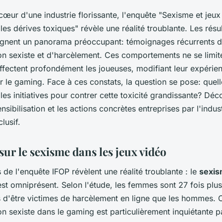
œur d'une industrie florissante, l'enquête "Sexisme et jeux
les dérives toxiques" révèle une réalité troublante. Les résu
ignent un panorama préoccupant: témoignages récurrents 
on sexiste et d'harcèlement. Ces comportements ne se limit
 affectent profondément les joueuses, modifiant leur expérien
 le gaming. Face à ces constats, la question se pose: quell
 les initiatives pour contrer cette toxicité grandissante? Déc
ensibilisation et les actions concrètes entreprises par l'indus
clusif.
ur le sexisme dans les jeux vidéo
s de l'enquête IFOP révèlent une réalité troublante : le
sexis
st omniprésent. Selon l'étude, les femmes sont 27 fois plus
s d'être victimes de harcèlement en ligne que les hommes. 
on sexiste dans le gaming est particulièrement inquiétante p