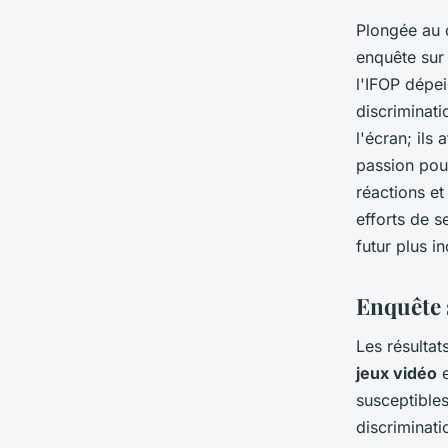
Plongée au c
enquête sur 
l'IFOP dépe
discriminati
l'écran; ils
passion pour
réactions et
efforts de s
futur plus in
Enquête s
Les résultat
jeux vidéo
e
susceptible
discriminati