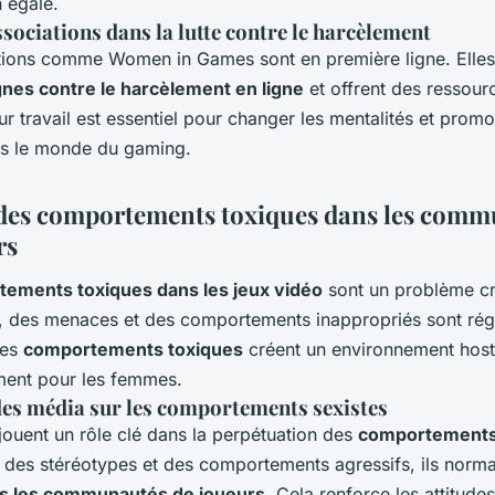
n égale.
ssociations dans la lutte contre le harcèlement
tions comme Women in Games sont en première ligne. Elles
es contre le harcèlement en ligne
et offrent des ressour
ur travail est essentiel pour changer les mentalités et prom
ans le monde du gaming.
des comportements toxiques dans les com
rs
ements toxiques dans les jeux vidéo
sont un problème cr
s, des menaces et des comportements inappropriés sont rég
Ces
comportements toxiques
créent un environnement hosti
ement pour les femmes.
des média sur les comportements sexistes
jouent un rôle clé dans la perpétuation des
comportements
t des stéréotypes et des comportements agressifs, ils normal
ns les communautés de joueurs
. Cela renforce les attitudes