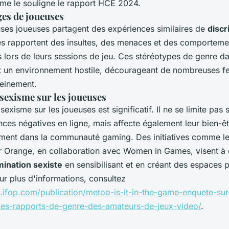
me le souligne le rapport HCE 2024.
es de joueuses
es joueuses partagent des expériences similaires de
discr
les rapportent des insultes, des menaces et des comporteme
 lors de leurs sessions de jeu. Ces stéréotypes de genre da
t un environnement hostile, décourageant de nombreuses 
leinement.
sexisme sur les joueuses
sexisme sur les joueuses est significatif. Il ne se limite pas
ces négatives en ligne, mais affecte également leur bien-êt
ment dans la communauté gaming. Des initiatives comme le
 Orange, en collaboration avec Women in Games, visent à
mination sexiste
en sensibilisant et en créant des espaces p
our plus d'informations, consultez
.ifop.com/publication/metoo-is-it-in-the-game-enquete-sur
les-rapports-de-genre-des-amateurs-de-jeux-video/
.