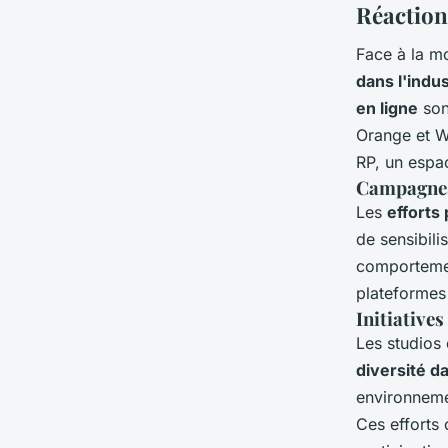
Réactions
Face à la m
dans l'indus
en ligne
son
Orange et W
RP, un espa
Campagnes 
Les
efforts
de sensibili
comportement
plateformes 
Initiatives
Les studios 
diversité da
environnemen
Ces efforts 