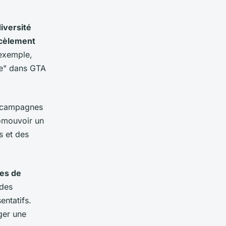
diversité
rcèlement
 exemple,
ge" dans GTA
 campagnes
romouvoir un
s et des
ves de
 des
entatifs.
ger une