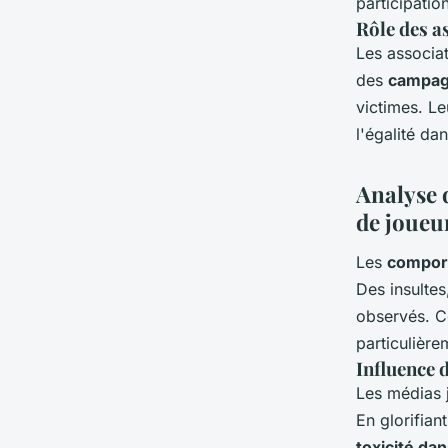
participatio
Rôle des a
Les associa
des
campagn
victimes. Le
l'égalité d
Analyse 
de joueu
Les
comport
Des insulte
observés. 
particulièr
Influence 
Les médias 
En glorifian
toxicité da