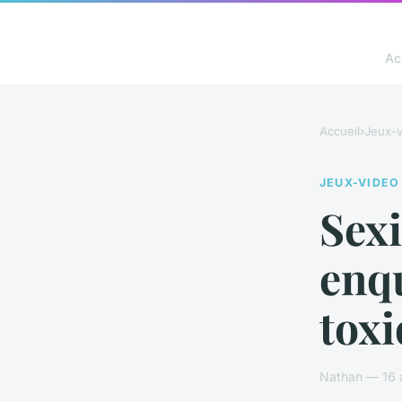
Ac
Accueil
›
Jeux-v
JEUX-VIDEO
Sexi
enqu
tox
Nathan — 16 