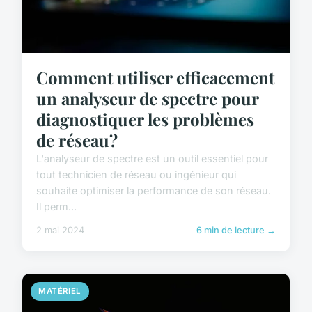
Comment utiliser efficacement
un analyseur de spectre pour
diagnostiquer les problèmes
de réseau?
L'analyseur de spectre est un outil essentiel pour
tout technicien de réseau ou ingénieur qui
souhaite optimiser la performance de son réseau.
Il perm...
2 mai 2024
6 min de lecture →
MATÉRIEL