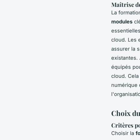
Maîtrise d
La formati
modules
cl
essentielles
cloud. Les 
assurer la s
existantes.
équipés pou
cloud. Cela
numérique d
l'organisati
Choix du
Critères p
Choisir la
f