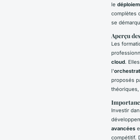
le
déploiem
complètes 
se démarque
Aperçu des
Les format
professionn
cloud
. Elle
l'
orchestra
proposés p
théoriques,
Importanc
Investir da
développeme
avancées
e
compétitif.