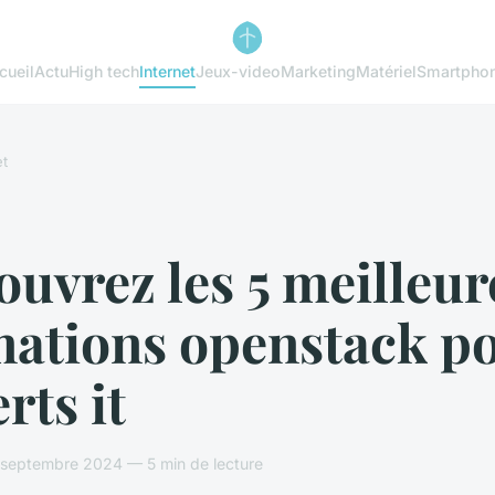
cueil
Actu
High tech
Internet
Jeux-video
Marketing
Matériel
Smartpho
et
uvrez les 5 meilleur
mations openstack p
rts it
septembre 2024 — 5 min de lecture