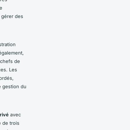
ne
 gérer des
stration
 également,
 chefs de
ces. Les
ordés,
e gestion du
rivé
avec
 de trois