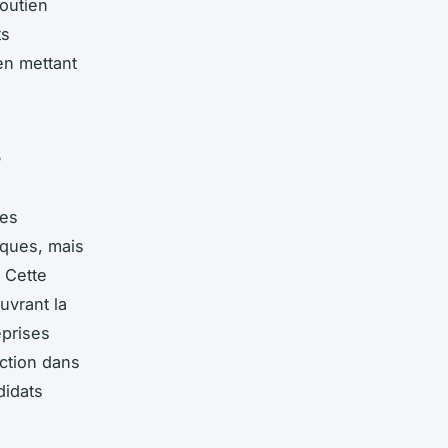
soutien
ts
en mettant
s
les
iques, mais
 Cette
uvrant la
eprises
ection dans
didats