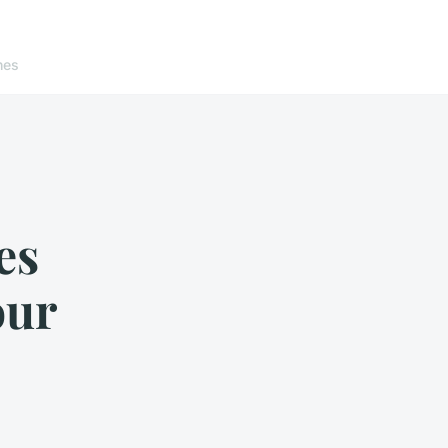
nes
es
our