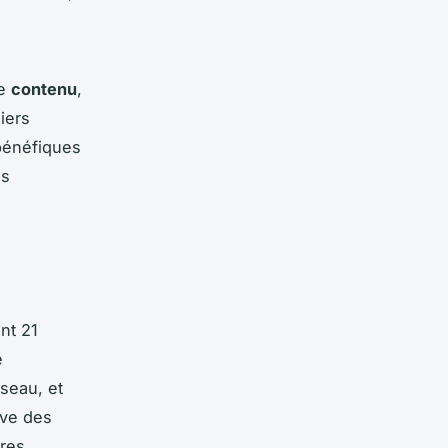
le
contenu
,
iers
 bénéfiques
es
ant 21
e
seau, et
ive des
tres