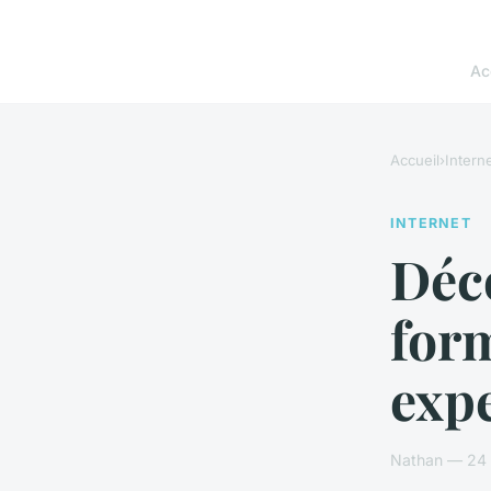
Ac
Accueil
›
Intern
INTERNET
Déco
for
expe
Nathan — 24 