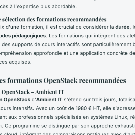
ccès à l'expertise plus abordable.
e sélection des formations recommandées
x d'une formation, il est crucial de considérer la
durée
, 
odes pédagogiques
. Les formations qui intègrent des atel
t des supports de cours interactifs sont particulièrement
mpréhension approfondie et une application concrète d
ces acquises.
des formations OpenStack recommandées
 OpenStack – Ambient IT
on OpenStack
d'
Ambient IT
s'étend sur trois jours, totalis
ours intensifs. Avec un coût de 1980 € HT, elle s'adress
ent aux professionnels spécialisés en systèmes Linux, ré
ion. Ce programme se distingue par son approche exhaust
s cloud, intégrant des comparaisons pratiques avec d'au