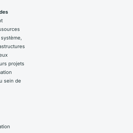
 des
nt
ssources
u système,
rastructures
ieux
rs projets
mation
au sein de
ation