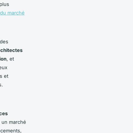
plus
s du marché
 des
rchitectes
ion
, et
eux
s et
s.
ces
s un marché
ancements,