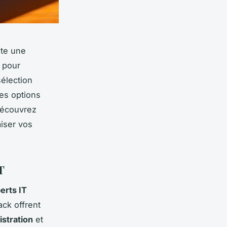
ite une
e pour
sélection
es options
Découvrez
miser vos
T
erts IT
ck offrent
istration
et