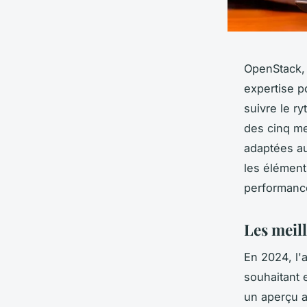
OpenStack, 
expertise p
suivre le r
des cinq me
adaptées a
les élément
performanc
Les meil
En 2024, l'
souhaitant 
un aperçu a