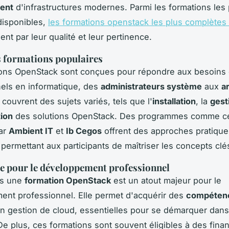
ent
d'infrastructures modernes. Parmi les formations les 
disponibles,
les formations openstack les plus complète
nt par leur qualité et leur pertinence.
 formations populaires
ions OpenStack sont conçues pour répondre aux besoins
els en informatique, des
administrateurs système
aux
a
s couvrent des sujets variés, tels que l'
installation
, la
gest
tion
des solutions OpenStack. Des programmes comme c
ar
Ambient IT
et
Ib Cegos
offrent des approches pratique
 permettant aux participants de maîtriser les concepts clé
e pour le développement professionnel
ns une
formation OpenStack
est un atout majeur pour le
nt professionnel. Elle permet d'acquérir des
compéten
n gestion de cloud, essentielles pour se démarquer dan
 De plus, ces formations sont souvent éligibles à des fin