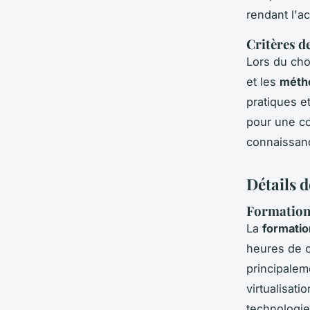
rendant l'a
Critères d
Lors du choi
et les
méth
pratiques e
pour une co
connaissan
Détails 
Formation
La
formati
heures de c
principalem
virtualisat
technologie