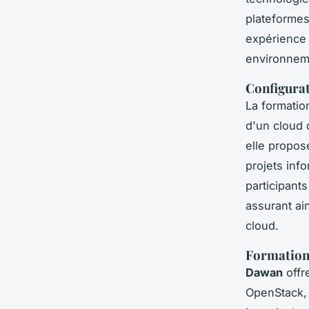
plateform
expérience 
environnem
Configurat
La formatio
d'un cloud 
elle propos
projets inf
participant
assurant ai
cloud.
Formation
Dawan
offr
OpenStack, 