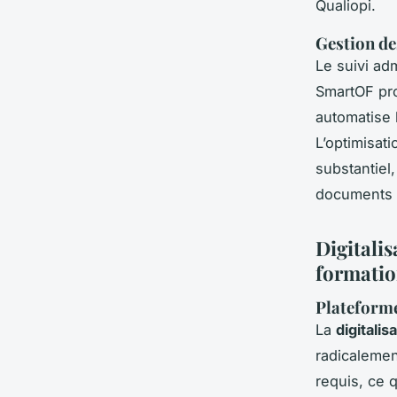
Qualiopi.
Gestion des
Le suivi adm
SmartOF pro
automatise 
L’optimisat
substantiel,
documents 
Digitalis
formati
Plateforme 
La
digitalis
radicalemen
requis, ce q