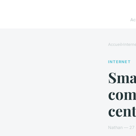
Ac
Accueil
›
Intern
INTERNET
Smar
comp
cent
Nathan — 27 