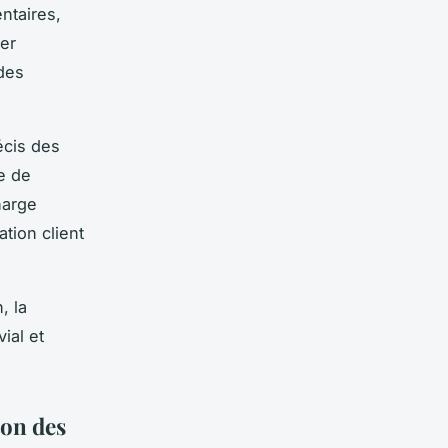
ntaires,
cer
 des
écis des
e de
harge
tion client
, la
ial et
ion des