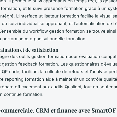
ion. Il permet le suivi apprenants en temps réel, la gestio
s formation, et le suivi presence formation grâce à un sys
tégré. L’interface utilisateur formation facilite la visualis
, du suivi individualisé apprenant, et l’automatisation de l’
 L’ensemble du workflow gestion formation se trouve ainsi 
a performance organisationnelle formation.
aluation et de satisfaction
ègre des outils gestion formation pour évaluation compé
t gestion feedback formation. Les questionnaires d’évalua
 QR code, facilitant la collecte de retours et l’analyse pe
Ce reporting formation aide à maintenir un contrôle qualit
prépare efficacement aux audits Qualiopi, tout en soutena
on continue formation.
commerciale, CRM et finance avec SmartOF