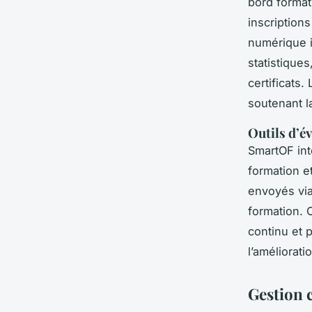
bord format
inscription
numérique in
statistiques
certificats.
soutenant l
Outils d’év
SmartOF int
formation e
envoyés via
formation. 
continu et 
l’améliorati
Gestion 