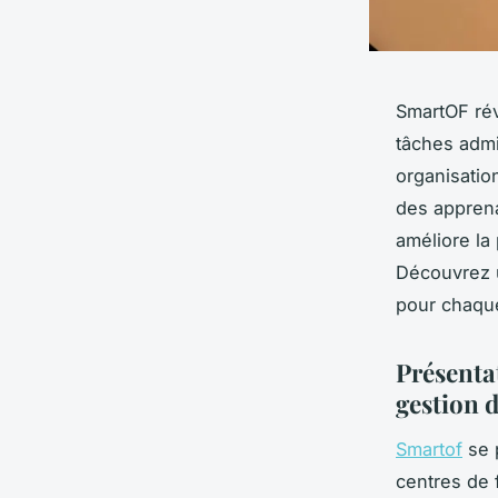
SmartOF rév
tâches admi
organisation
des apprena
améliore la
Découvrez u
pour chaque 
Présenta
gestion 
Smartof
se 
centres de 