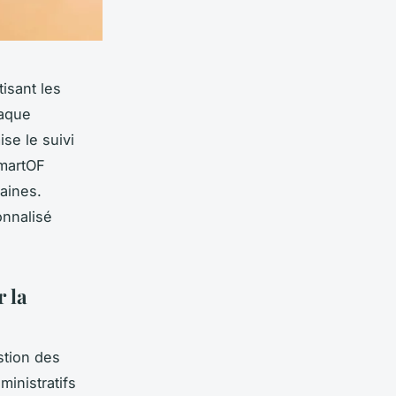
isant les
haque
ise le suivi
SmartOF
aines.
onnalisé
 la
stion des
ministratifs