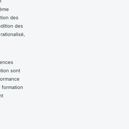
n
tème
ation des
édition des
rationalisé,
tences
tion sont
rformance
é formation
nt