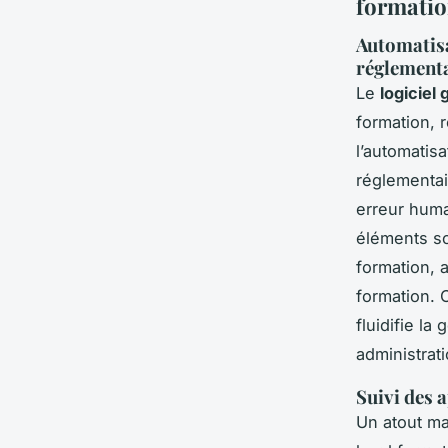
formatio
Automatisa
réglement
Le
logiciel
formation, 
l’automatis
réglementai
erreur huma
éléments so
formation, 
formation. C
fluidifie la
administrat
Suivi des 
Un atout ma