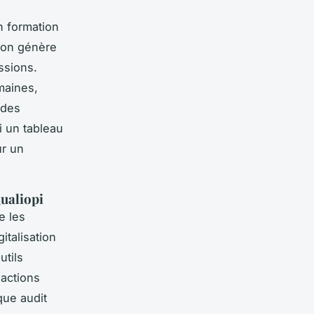
n formation
tion génère
ssions.
maines,
 des
i un tableau
ur un
Qualiopi
e les
italisation
utils
 actions
que audit