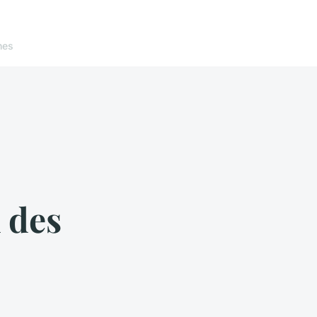
nes
 des