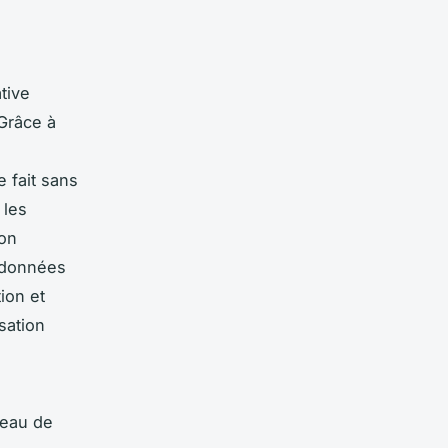
tive
 Grâce à
 fait sans
 les
ion
é données
ion et
isation
leau de