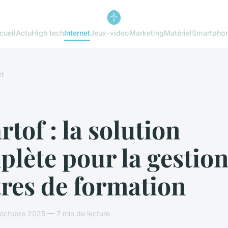
cueil
Actu
High tech
Internet
Jeux-video
Marketing
Matériel
Smartpho
et
tof : la solution
lète pour la gestion
res de formation
octobre 2025 — 7 min de lecture