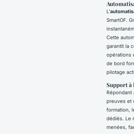
Automatisa
L’
automatis
SmartOF. Gr
instantaném
Cette autom
garantit la
opérations 
de bord for
pilotage act
Support à 
Répondant à
preuves et d
formation, l
dédiés. Le 
menées, faci